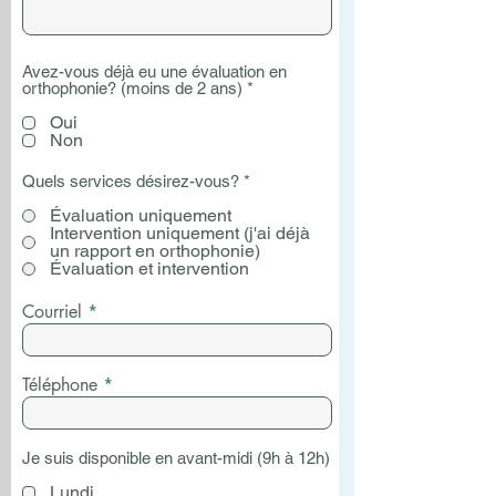
Avez-vous déjà eu une évaluation en
O
orthophonie? (moins de 2 ans)
*
b
l
Oui
i
Non
g
a
Quels services désirez-vous?
*
t
o
Évaluation uniquement
i
Intervention uniquement (j'ai déjà
r
un rapport en orthophonie)
e
Évaluation et intervention
Courriel
Téléphone
Je suis disponible en avant-midi (9h à 12h)
Lundi