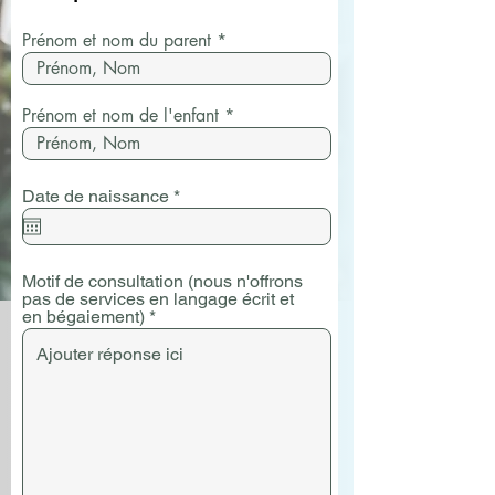
Prénom et nom du parent
Prénom et nom de l'enfant
r
Date de naissance
*
e
q
u
i
Motif de consultation (nous n'offrons
r
pas de services en langage écrit et
e
en bégaiement)
d